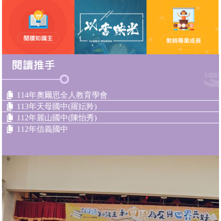
114年奧爾思全人教育學會
113年天母國中(羅妘羚)
112年麗山國中(陳怡秀)
112年信義國中