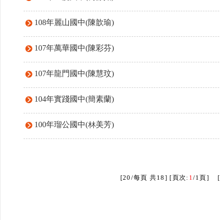
108年麗山國中(陳歆瑜)
107年萬華國中(陳彩芬)
107年龍門國中(陳慧玟)
104年實踐國中(簡素蘭)
100年瑠公國中(林美芳)
[20/每頁 共18] [頁次:
1
/1頁] 