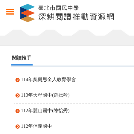
閱讀推手
114年奧爾思全人教育學會
113年天母國中(羅妘羚)
112年麗山國中(陳怡秀)
112年信義國中