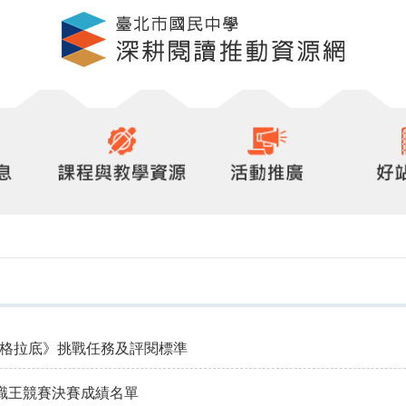
見蘇格拉底》挑戰任務及評閱標準
知識王競賽決賽成績名單