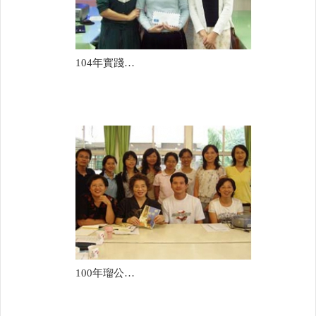
104年實踐國中(簡素蘭)
100年瑠公國中(林美芳)