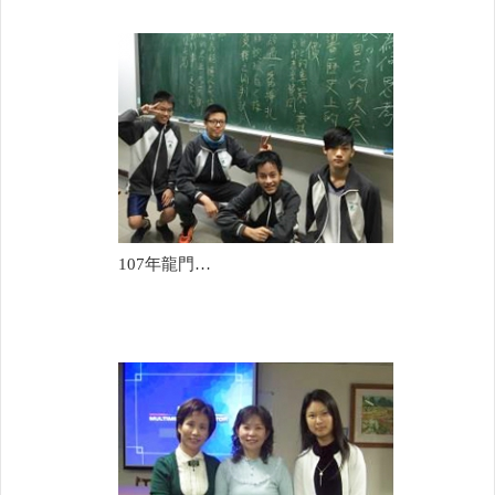
107年龍門國中(陳慧玟)