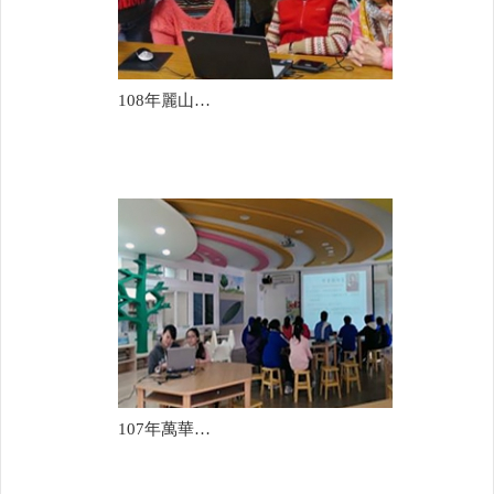
108年麗山國中(陳歆瑜)
107年萬華國中(陳彩芬)