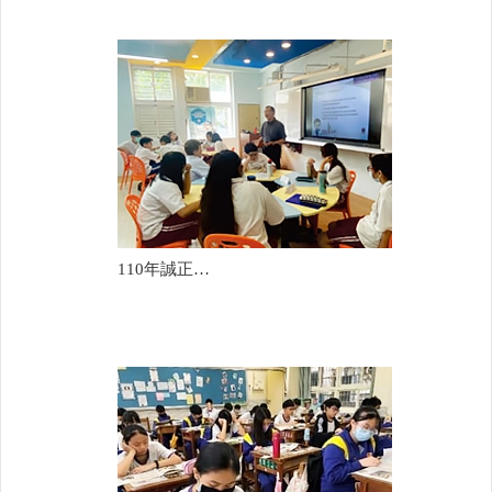
110年誠正國中(林瓊雯)