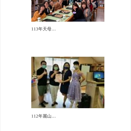
113年天母國中(羅妘羚)
112年麗山國中(陳怡秀)