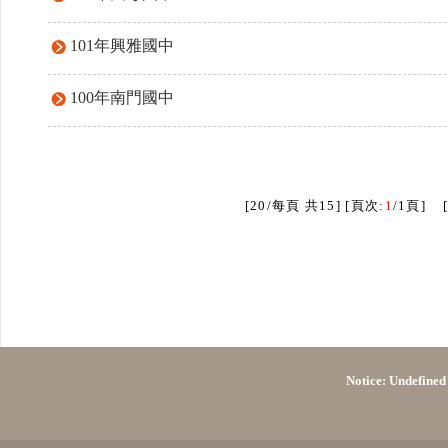
101年興雅國中
100年南門國中
[20/每頁 共15] [頁次:
1
/1頁] 
Notice
: Undefined 