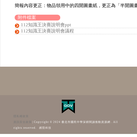
簡報內容更正：物品領用中的四開圖畫紙，更正為「半開圖
附件檔案
112知識王決賽說明會ppt
112知識王決賽說明會議程
隱私權政策
資訊安全政策
|
Copyright © 2024 臺北市國民中學深耕閱讀推動資源網 . All
rights reserved.
繽陞科技