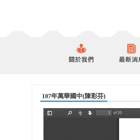
107年萬華國中(陳彩芬)